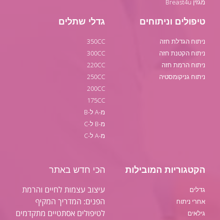
מגזין Breast4u
טיפולים וניתוחים
גדלי שתלים
ניתוח הגדלת חזה
350CC
ניתוח הקטנת חזה
300CC
ניתוח הרמת חזה
220CC
ניתוח גניקומסטיה
250CC
200CC
175CC
מ-A ל-B
מ-B ל-C
מ-A ל-C
הקטגוריות המובילות
הכי חדש באתר
עיצוב עצמות לחיים והרמת
גדלים
הפנים: המדריך המקיף
אחרי ניתוח
לטיפולים אסתטיים מתקדמים
גילאים