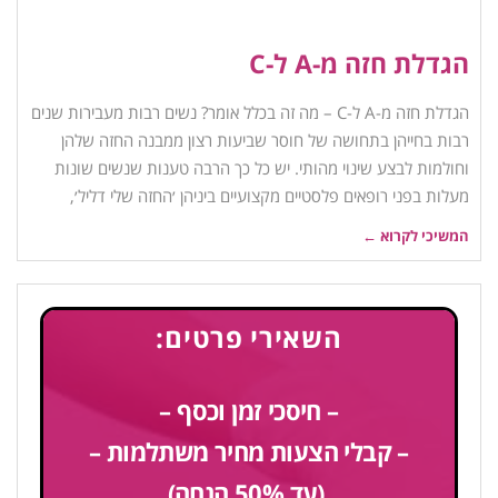
הגדלת חזה מ-A ל-C
הגדלת חזה מ-A ל-C – מה זה בכלל אומר? נשים רבות מעבירות שנים
רבות בחייהן בתחושה של חוסר שביעות רצון ממבנה החזה שלהן
וחולמות לבצע שינוי מהותי. יש כל כך הרבה טענות שנשים שונות
מעלות בפני רופאים פלסטיים מקצועיים ביניהן ׳החזה שלי דליל׳,
המשיכי לקרוא ←
השאירי פרטים:
– חיסכי זמן וכסף –
– קבלי הצעות מחיר משתלמות –
(עד 50% הנחה)