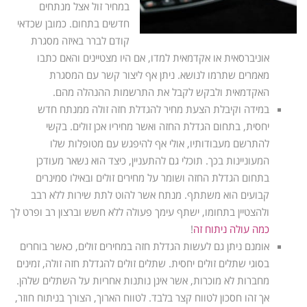
במחיר זול
אצל מנתחים
חדשים בתחום. כמובן שכדאי
קודם לברר באיזה מסגרת
אוניברסאית או אקדמאית למדו, אם היו מצטיינים והאם כתבו
מאמרים שתרמו לנושא. ניתן אף ליצור קשר עם המסגרת
האקדמאית ולבקש לקבל את התרשמות ההנהלה מהם.
במידה וקיבלת הצעת מחיר להגדלת חזה זולה ממנתח חדש
יחסית, בתחום הגדלת החזה ואשר מחיריו אכן זולים. בקשי
להתרשם מעבודותיו, אולי אף להיפגש עם מטופלות שלו
המעוניינות בכך. תוכלי גם להתעניין, כיצד הוא נשאר מעודכן
בתחום הגדלת החזה ושומר על מחירים זולים ובאילו סמינרים
קבועים הוא משתתף. מנתח אשר להוט לתת שירות ללא רבב
ולהצטיין בתחומו, ישתף עימך פעולה ללא חשש וברצון רב ופרט לך
כמה עולה ניתוח זה
!
אומנם ניתן גם לעשות
הגדלת חזה במחירים זולים
, כאשר בוחרים
בסוגי שתלים זולים יחסית. שתלים זולים להגדלת חזה זולה, זמינים
מחברות לא מוכרות, אשר אינן נותנות אחריות על השתלים שלהן.
אך זהו חסכון לטווח קצר בלבד. לטווח הארוך, הצורך בניתוח חוזר,